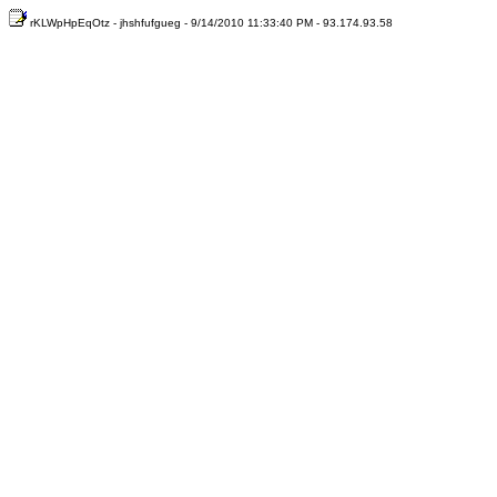
rKLWpHpEqOtz - jhshfufgueg - 9/14/2010 11:33:40 PM - 93.174.93.58