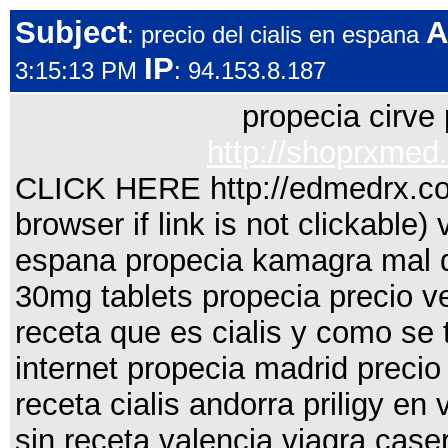
Subject
A
: precio del cialis en espana
IP
3:15:13 PM
: 94.153.8.187
propecia cirve
http://shoprxmed.
CLICK HERE http://edmedrx.com/
browser if link is not clickable
espana propecia kamagra mal de 
30mg tablets propecia precio ve
receta que es cialis y como se 
internet propecia madrid precio
receta cialis andorra priligy e
sin receta valencia viagra caser